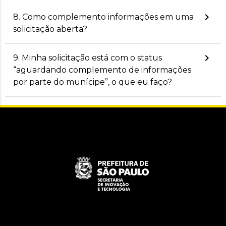
keyboard_arrow_right
8. Como complemento informações em uma
solicitação aberta?
keyboard_arrow_right
9. Minha solicitação está com o status
“aguardando complemento de informações
por parte do munícipe”, o que eu faço?