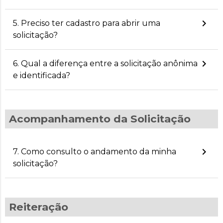
keyboard_arrow_right
5. Preciso ter cadastro para abrir uma
solicitação?
keyboard_arrow_right
6. Qual a diferença entre a solicitação anônima
e identificada?
Acompanhamento da Solicitação
keyboard_arrow_right
7. Como consulto o andamento da minha
solicitação?
Reiteração