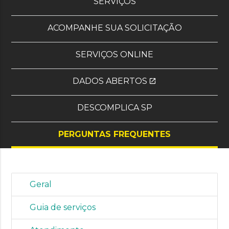
, OS OITO MAIS SOLI
SERVIÇOS
ACOMPANHE SUA SOLICITAÇÃO
SERVIÇOS ONLINE
DADOS ABERTOS
open_in_new
(SITE EXTERNO)
DESCOMPLICA SP
PERGUNTAS FREQUENTES
Geral
Guia de serviços