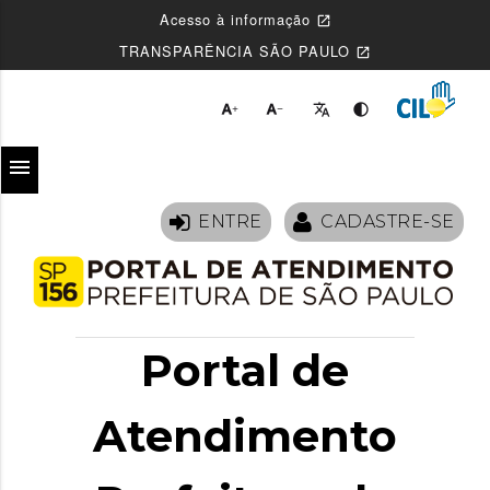
Acesso à informação
open_in_new
TRANSPARÊNCIA SÃO PAULO
open_in_new




menu
ENTRE
CADASTRE-SE
Portal de
Atendimento