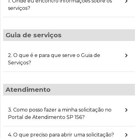
keyboard_arrow_right
1. Onde eu encontro informações sobre os
serviços?
Guia de serviços
keyboard_arrow_right
2. O que é e para que serve o Guia de
Serviços?
Atendimento
keyboard_arrow_right
3. Como posso fazer a minha solicitação no
Portal de Atendimento SP 156?
keyboard_arrow_right
4. O que preciso para abrir uma solicitação?