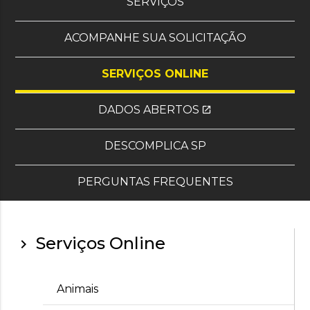
, OS OITO MAIS SOLI
SERVIÇOS
ACOMPANHE SUA SOLICITAÇÃO
SERVIÇOS ONLINE
DADOS ABERTOS
open_in_new
(SITE EXTERNO)
DESCOMPLICA SP
PERGUNTAS FREQUENTES
Serviços Online
chevron_right
Animais