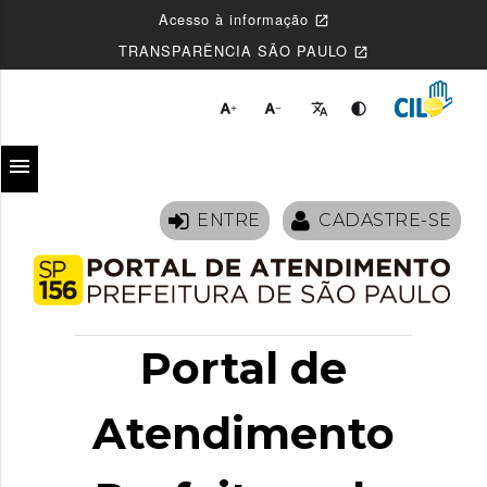
Acesso à informação
open_in_new
TRANSPARÊNCIA SÃO PAULO
open_in_new




menu
ENTRE
CADASTRE-SE
Portal de
Atendimento