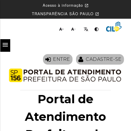
Acesso à informação
open_in_new
TRANSPARÊNCIA SÃO PAULO
open_in_new




menu
ENTRE
CADASTRE-SE
Portal de
Atendimento