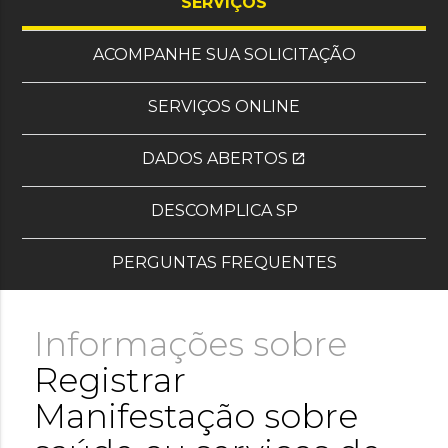
, OS OITO MAIS SOL
SERVIÇOS
ACOMPANHE SUA SOLICITAÇÃO
SERVIÇOS ONLINE
DADOS ABERTOS
open_in_new
(SITE EXTERNO)
DESCOMPLICA SP
PERGUNTAS FREQUENTES
Informações sobre
Registrar
Manifestação sobre