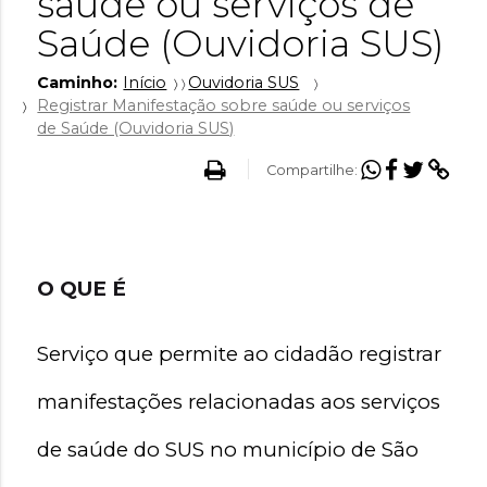
saúde ou serviços de
Saúde (Ouvidoria SUS)
Caminho:
Início
Ouvidoria SUS
Registrar Manifestação sobre saúde ou serviços
de Saúde (Ouvidoria SUS)
Imprimir conteudo
Compartilh
Compartil
Compar
Copi
Compartilhe:
O QUE É
Serviço que permite ao cidadão registrar 
manifestações relacionadas aos serviços 
de saúde do SUS no município de São 