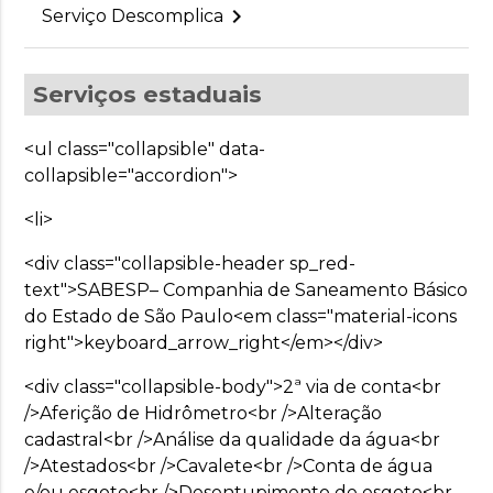
keyboard_arrow_right
Serviço Descomplica
Serviços estaduais
<ul class="collapsible" data-
collapsible="accordion">
<li>
<div class="collapsible-header sp_red-
text">SABESP– Companhia de Saneamento Básico
do Estado de São Paulo<em class="material-icons
right">keyboard_arrow_right</em></div>
<div class="collapsible-body">2ª via de conta<br
/>Aferição de Hidrômetro<br />Alteração
cadastral<br />Análise da qualidade da água<br
/>Atestados<br />Cavalete<br />Conta de água
e/ou esgoto<br />Desentupimento de esgoto<br