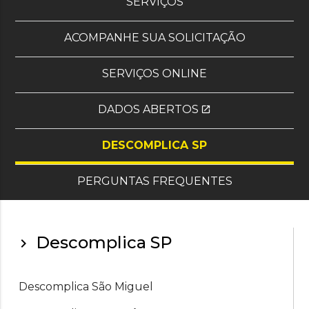
, OS OITO MAIS SOLI
SERVIÇOS
ACOMPANHE SUA SOLICITAÇÃO
SERVIÇOS ONLINE
DADOS ABERTOS
open_in_new
(SITE EXTERNO)
DESCOMPLICA SP
PERGUNTAS FREQUENTES
Descomplica SP
chevron_right
Descomplica São Miguel