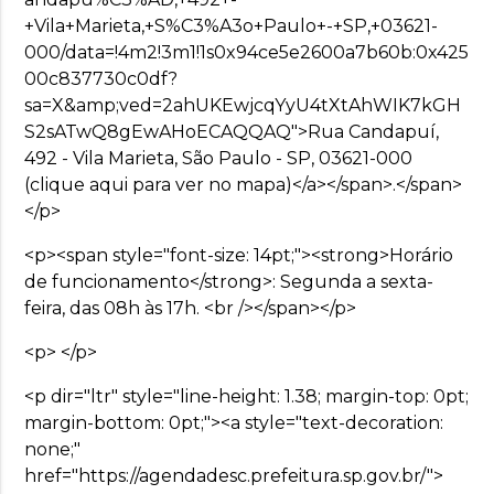
+Vila+Marieta,+S%C3%A3o+Paulo+-+SP,+03621-
000/data=!4m2!3m1!1s0x94ce5e2600a7b60b:0x425
00c837730c0df?
sa=X&amp;ved=2ahUKEwjcqYyU4tXtAhWIK7kGH
S2sATwQ8gEwAHoECAQQAQ">Rua Candapuí,
492 - Vila Marieta, São Paulo - SP, 03621-000
(clique aqui para ver no mapa)</a></span>.</span>
</p>
<p><span style="font-size: 14pt;"><strong>Horário
de funcionamento</strong>: Segunda a sexta-
feira, das 08h às 17h. <br /></span></p>
<p> </p>
<p dir="ltr" style="line-height: 1.38; margin-top: 0pt;
margin-bottom: 0pt;"><a style="text-decoration:
none;"
href="https://agendadesc.prefeitura.sp.gov.br/">