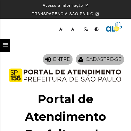
Acesso à informação
open_in_new
TRANSPARÊNCIA SÃO PAULO
open_in_new




menu
ENTRE
CADASTRE-SE
Portal de
Atendimento