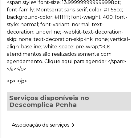
<span style="font-size: 13.999999999999998pt;
font-family: Montserrat,sans-serif; color: #1155cc;
background-color: #ffffff; font-weight: 400; font-
style: normal; font-variant: normal; text-
decoration: underline; -webkit-text-decoration-
skip: none; text-decoration-skip-ink: none; vertical-
align: baseline; white-space: pre-wrap;">Os
atendimentos são realizados somente com
agendamento. Clique aqui para agendar.</span>
</a></p>
<p> </p>
Serviços disponíveis no
Descomplica Penha
keyboard_arrow_right
Associoação de serviços