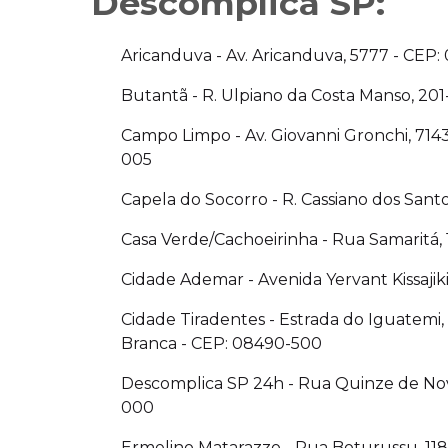
Descomplica SP:
Aricanduva - Av. Aricanduva, 5777 - CEP
Butantã - R. Ulpiano da Costa Manso, 20
Campo Limpo - Av. Giovanni Gronchi, 7143
005
Capela do Socorro - R. Cassiano dos Sant
Casa Verde/Cachoeirinha - Rua Samaritá, 
Cidade Ademar - Avenida Yervant Kissajik
Cidade Tiradentes - Estrada do Iguatemi,
Branca - CEP: 08490-500
Descomplica SP 24h - Rua Quinze de No
000
Ermelino Matarazzo - Rua Boturussu, 11