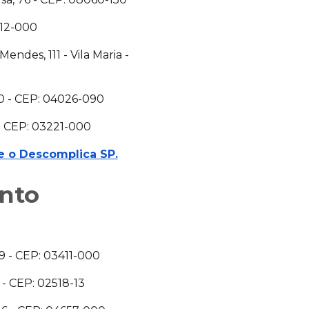
012-000
endes, 111 - Vila Maria -
00 - CEP: 04026-090
 - CEP: 03221-000
e o Descomplica SP.
nto
99 - CEP: 03411-000
 - CEP: 02518-13