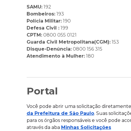
SAMU:
192
Bombeiros:
193
Polícia Militar:
190
Defesa Civil :
199
CPTM:
0800 055 0121
Guarda Civil Metropolitana(CGM):
153
Disque-Denúncia:
0800 156 315
Atendimento à Mulher:
180
Portal
Você pode abrir uma solicitação diretamente
da Prefeitura de São Paulo
. Suas solicita
para os órgãos responsáveis e você pode a
através da aba
Minhas Solicitações