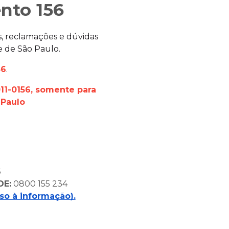
nto 156
s, reclamações e dúvidas
e de São Paulo.
56
.
11-0156, somente para
 Paulo
6
DE:
0800 155 234
so à informação).