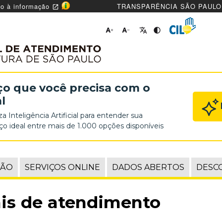
o à informação
TRANSPARÊNCIA SÃO PAUL
open_in_new




ço que você precisa com o
l
za Inteligência Artificial para entender sua
imento
iço ideal entre mais de 1.000 opções disponíveis
tura
ÇÃO
SERVIÇOS ONLINE
DADOS ABERTOS
DESC
is de atendimento