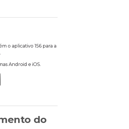
m o aplicativo 156 para a
.
mas Android e iOS.
imento do