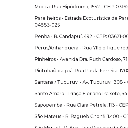
Mooca: Rua Hipódromo, 1552 - CEP: 0316
Parelheiros - Estrada Ecoturística de Pare
04883-025
Penha - R. Candapuí, 492 - CEP: 03621-0
Perus/Anhanguera - Rua Ylídio Figueired
Pinheiros - Avenida Dra. Ruth Cardoso, 7
Pirituba/Jaraguá: Rua Paula Ferreira, 17
Santana / Tucuruvi - Av. Tucuruvi, 808 
Santo Amaro - Praça Floriano Peixoto, 54
Sapopemba - Rua Clara Petrela, 113 - CE
São Mateus - R. Ragueb Chohfi, 1.400 - 
São Miguel - R. Ana Flora Pinheiro de So