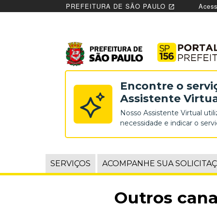
PREFEITURA DE SÃO PAULO
Acess
open_in_new
Portal
Encontre o servi
de
Assistente Virtua
Nosso Assistente Virtual utili
Atend
necessidade e indicar o serv
Prefei
de
,
SERVIÇOS
ACOMPANHE SUA SOLICITA
OS
São
OITO
MAIS
Outros cana
SOLICITADOS
Paulo
NO