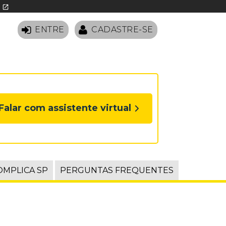
O
open_in_new
ENTRE
CADASTRE-SE
Falar com assistente virtual
OMPLICA SP
PERGUNTAS FREQUENTES